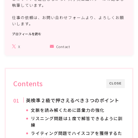
検索はこちらから
執筆しています。
仕事の依頼は、お問い合わせフォームより、よろしくお願
いします。
検索
プロフィールを読む
プロフィール
X
Contact
めぐみ先生
メディア運営者 / 子ども英会話講師
Contents
CLOSE
今年1９年目の現役子ども英会話講師。全国760教室
英検準２級で押さえるべき３つのポイント
中、生徒獲得数全国１位、最大生徒在籍者数130名。
文脈を読み解くために語彙力の強化
子ども英会話講師インストラクター資格取得
リスニング問題は１度で解答できるように訓
練
実際に合格者を輩出している英検合格の勉強法、読者の
みなさんの悩みの解決、未来の希望となる記事を執筆し
ライティング問題でハイスコアを獲得するた