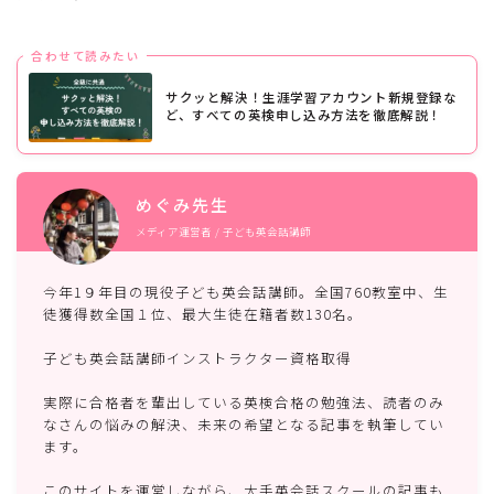
【塾なしでOK！】英検５級！小学生が
合わせて読みたい
自宅学習だけで合格する勉強法
サクッと解決！生涯学習アカウント新規登録な
ど、すべての英検申し込み方法を徹底解説！
現役英会話講師が分析！ワールドトーク
の口コミと評判【実体験】
めぐみ先生
メディア運営者 / 子ども英会話講師
【おうち英語】子ども英会話講師がおす
すめする効果的な英語教材とは
今年1９年目の現役子ども英会話講師。全国760教室中、生
徒獲得数全国１位、最大生徒在籍者数130名。
子ども英会話講師インストラクター資格取得
英会話講師が解説する中学生で急に成績
実際に合格者を輩出している英検合格の勉強法、読者のみ
が上がる勉強法のコツとは
なさんの悩みの解決、未来の希望となる記事を執筆してい
ます。
このサイトを運営しながら、大手英会話スクールの記事も