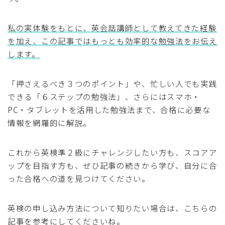
英語教材
私の実体験をもとに、英会話講師として教えてきた経験
読み聞かせ
を加え、この記事ではもっとも効率的な勉強法をお伝え
します。
自宅英語教材
小学生英語教材
「押さえるべき３つのポイント」や、忙しい人でも実践
子ども英会話講師
できる「６ステップの勉強法」、さらにはスマホ・
PC・タブレットを活用した勉強法まで、合格に必要な
子ども英会話の悩み
情報を網羅的に解説。
インターナショナルスクール
これから英検準２級にチャレンジしたい方も、スコアア
メディア運営
ップを目指す方も、ぜひ記事の続きから学び、自分に合
った合格への道を見つけてください。
プロフィール
英検の申し込み方法について知りたい場合は、こちらの
人気記事ランキング
記事を参考にしてくださいね。