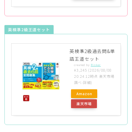
グ
英検準2級王道セット
英検準2級過去問&単
語王道セット
created by
Rinker
¥3,245
(2026/08/08
20:24:12時点 楽天市場
調べ-
詳細)
Amazon
楽天市場