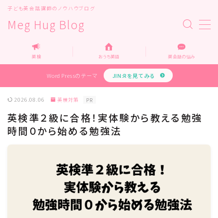
子ども英会話講師のノウハウブログ
Meg Hug Blog
MENU
Top
英検
おうち英語
英会話の悩み
Home
運営者情報
Word Pressのテーマ
JIN:Rを見てみる
お問い合わせ
教育・メディア関係の企業様へ
2026.08.06
英検対策
PR
企業様お問い合わせ
英検準２級に合格！実体験から教える勉強
プライバシーポリシー
時間０から始める勉強法
カテゴリー
オンライン英会話
オンライン家庭教師