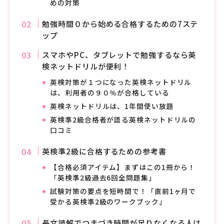
ています。
めの対策
このサイトを運営しながら、大手英会話スクールの記事
勉強時間０から始める合格するための7ステ
も執筆しています。
ップ
仕事の依頼は、お問い合わせフォームより、よろしくお
スマホやPC、タブレットで勉強するなら英
願いします。
検ネットドリルが便利！
プロフィールを読む
英検対策が１つになった英検ネットドリル
は、利用者の９０％が合格している
X
Contact
英検ネットドリルは、1年間使い放題
英検準2級合格者が語る英検ネットドリルの
口コミ
記事に関するご要望があれば、お気軽にお知らせください。
英検準2級に合格するための参考書
【合格必須アイテム】まずはこの1冊から！
お問い合わせはコチラから
「英検準2級過去6回全問題集」
試験対策の要点を短時間で！「直前1ヶ月で
受かる英検準2級のワークブック」
長文読解でつまづき時間が足りなくなる人は