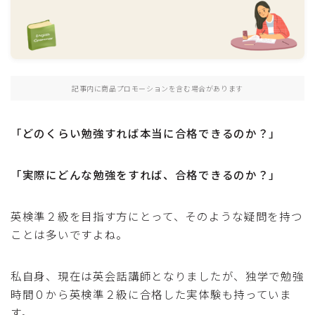
おうち英語
ロードマップ
乳幼児（ 0〜3歳 ）
幼児（ 4〜6歳 ）
記事内に商品プロモーションを含む場合があります
小学生（ 7〜12歳 ）
「どのくらい勉強すれば本当に合格できるのか？」
英検
英検対策
「実際にどんな勉強をすれば、合格できるのか？」
英検準１級
英検２級
英検準２級を目指す方にとって、そのような疑問を持つ
英検準２級
ことは多いですよね。
英検３級
英検４級
私自身、現在は英会話講師となりましたが、独学で勉強
英検５級
時間０から英検準２級に合格した実体験も持っていま
す。
英検申し込み