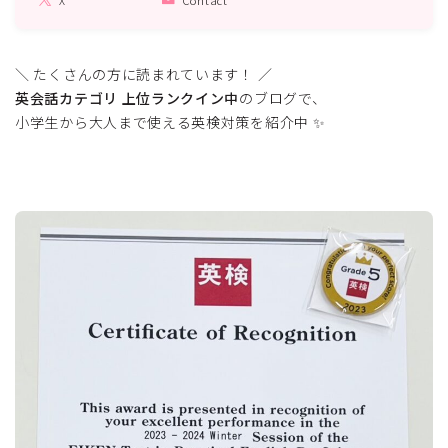
X
Contact
ています。
このサイトを運営しながら、大手英会話スクールの記事
も執筆しています。
＼ たくさんの方に読まれています！ ／
英会話カテゴリ 上位ランクイン中
のブログで、
仕事の依頼は、お問い合わせフォームより、よろしくお
小学生から大人まで使える英検対策を紹介中 ✨
願いします。
プロフィールを読む
X
Contact
記事に関するご要望があれば、お気軽にお知らせください。
お問い合わせはコチラから