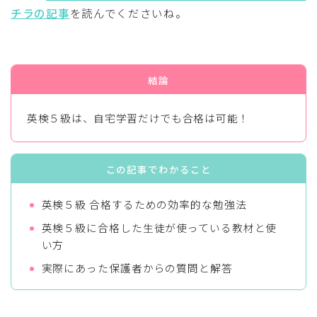
チラの記事
を読んでくださいね。
【塾なしでOK！】英検５級！小学生が
自宅学習だけで合格する勉強法
結論
現役英会話講師が分析！ワールドトーク
の口コミと評判【実体験】
英検５級は、自宅学習だけでも合格は可能！
この記事でわかること
【おうち英語】子ども英会話講師がおす
すめする効果的な英語教材とは
英検５級 合格するための効率的な勉強法
英検５級に合格した生徒が使っている教材と使
い方
英会話講師が解説する中学生で急に成績
が上がる勉強法のコツとは
実際にあった保護者からの質問と解答