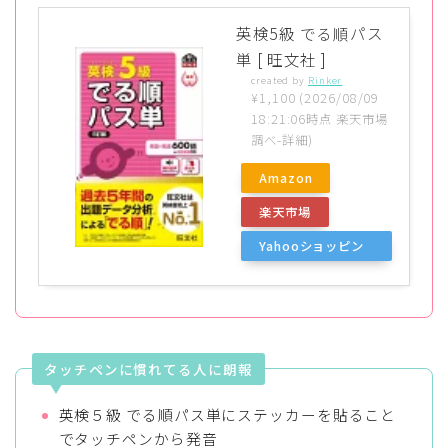
英検5級 でる順パス
単 [ 旺文社 ]
created by
Rinker
¥1,100
(2026/08/09
18:21:06時点 楽天市場
調べ-
詳細)
Amazon
楽天市場
Yahooショッピン
グ
Follow Me
タッチペンに慣れてる人に朗報
英検５級 でる順パス単にステッカーを貼ること
でタッチペンから発音