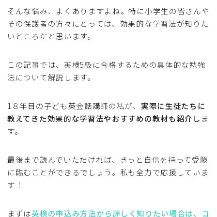
そんな悩み、よくありますよね。特に小学生の皆さんや
英語教材
その保護者の方々にとっては、効果的な学習法が知りた
いところだと思います。
読み聞かせ
自宅英語教材
この記事では、英検5級に合格するための具体的な勉強
小学生英語教材
法について解説します。
子ども英会話講師
1８年目の子ども英会話講師の私が、
実際に生徒たちに
子ども英会話の悩み
教えてきた効果的な学習法やおすすめの教材も紹介し
ま
す。
インターナショナルスクール
メディア運営
最後まで読んでいただければ、きっと自信を持って受験
に臨むことができるでしょう。私も全力で応援していま
プロフィール
す！
人気記事ランキング
まずは
英検の申込み方法から詳しく知りたい場合は、コ