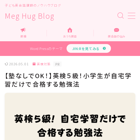
子ども英会話講師のノウハウブログ
Meg Hug Blog
MENU
Top
英検
おうち英語
英会話の悩み
Home
運営者情報
Word Pressのテーマ
JIN:Rを見てみる
お問い合わせ
教育・メディア関係の企業様へ
2026.05.01
英検対策
PR
企業様お問い合わせ
【塾なしでOK！】英検５級！小学生が自宅学
プライバシーポリシー
習だけで合格する勉強法
カテゴリー
オンライン英会話
オンライン家庭教師