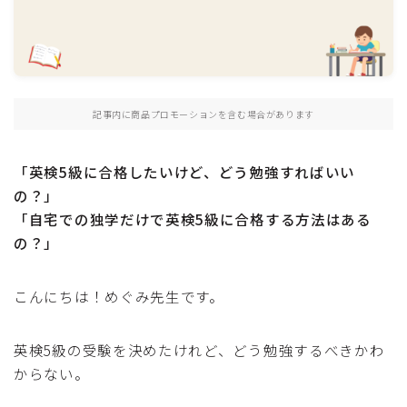
おうち英語
ロードマップ
乳幼児（ 0〜3歳 ）
幼児（ 4〜6歳 ）
記事内に商品プロモーションを含む場合があります
小学生（ 7〜12歳 ）
「英検5級に合格したいけど、どう勉強すればいい
英検
の？」
英検対策
「自宅での独学だけで英検5級に合格する方法はある
英検準１級
の？」
英検２級
英検準２級
こんにちは！めぐみ先生です。
英検３級
英検４級
英検5級の受験を決めたけれど、どう勉強するべきかわ
英検５級
からない。
英検申し込み