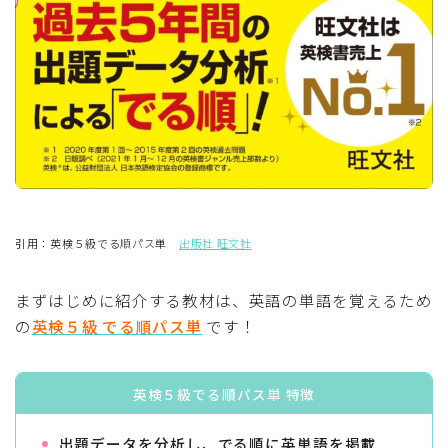
引用：英検５級でる順パス単
出版社 旺文社
まずはじめに紹介する教材は、英語の単語を覚えるため
の
英検５級 でる順パス単
です！
英検５級でる順パス単 特徴
出題データを分析し、でる順に英単語を掲載