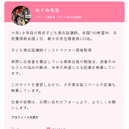
検索はこちらから
めぐみ先生
メディア運営者 / 子ども英会話講師
検索
今年1９年目の現役子ども英会話講師。全国760教室中、生
徒獲得数全国１位、最大生徒在籍者数130名。
プロフィール
子ども英会話講師インストラクター資格取得
実際に合格者を輩出している英検合格の勉強法、読者のみ
めぐみ先生
なさんの悩みの解決、未来の希望となる記事を執筆してい
ます。
メディア運営者 / 子ども英会話講師
このサイトを運営しながら、大手英会話スクールの記事も
今年1９年目の現役子ども英会話講師。全国760教室
執筆しています。
中、生徒獲得数全国１位、最大生徒在籍者数130名。
仕事の依頼は、お問い合わせフォームより、よろしくお願
子ども英会話講師インストラクター資格取得
いします。
プロフィールを読む
実際に合格者を輩出している英検合格の勉強法、読者の
みなさんの悩みの解決、未来の希望となる記事を執筆し