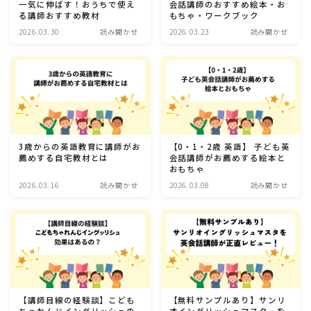
一気に伸ばす！おうちで使え
会話講師のおすすめ絵本・お
る講師おすすめ教材
もちゃ・ワークブック
英語教材
2026.03.30
読み聞かせ
2026.03.23
読み聞かせ
読み聞かせ
自宅英語教材
小学生英語教材
子ども英会話講師
3歳からの英語教育に講師がお
【0・1・2歳 英語】 子ども英
子ども英会話の悩み
薦めする自宅教材とは
会話講師がお薦めする絵本と
おもちゃ
2026.03.16
読み聞かせ
2026.03.08
読み聞かせ
インターナショナルスクール
メディア運営
プロフィール
【講師目線の経験談】こども
【無料サンプルあり】サンリ
人気記事ランキング