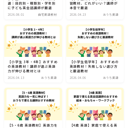
選｜目的別・種類別・学年別
習教材、どれがいい？講師が
おうち英語
に子ども英会話講師が厳選
本音で厳選
ロードマップ
2026.08.01
自宅英語教材
2026.04.23
おうち英語
乳幼児（ 0〜3歳 ）
幼児（ 4〜6歳 ）
小学生（ 7〜12歳 ）
英検
【小学生 3年・4年】おすすめ
【小学生低学年】 おすすめの
英検対策
の英語教材！講師が選ぶ英語
英語教材！失敗しない選び方
力が伸びる教材とは
と厳選教材
英検準１級
2026.04.13
おうち英語
2026.04.06
おうち英語
英検２級
英検準２級
英検３級
英検４級
英検５級
【5・6歳 英語教材】英語力を
【4歳 英語】家庭で使える英
英検申し込み