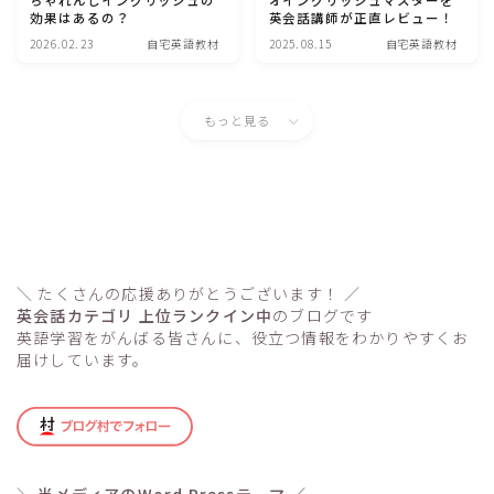
ちゃれんじイングリッシュの
オイングリッシュマスターを
効果はあるの？
英会話講師が正直レビュー！
2026.02.23
自宅英語教材
2025.08.15
自宅英語教材
【塾なしでOK！】英検５級！小学生が
自宅学習だけで合格する勉強法
もっと見る
現役英会話講師が分析！ワールドトーク
の口コミと評判【実体験】
【おうち英語】子ども英会話講師がおす
すめする効果的な英語教材とは
＼ たくさんの応援ありがとうございます！ ／
英会話カテゴリ 上位ランクイン中
のブログです
英語学習をがんばる皆さんに、役立つ情報をわかりやすくお
届けしています。
英会話講師が解説する中学生で急に成績
が上がる勉強法のコツとは
＼
当メディアのWord Pressテーマ
／