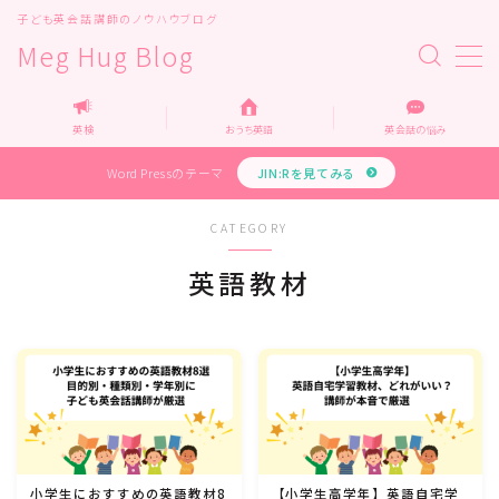
子ども英会話講師のノウハウブログ
Meg Hug Blog
MENU
Top
英検
おうち英語
英会話の悩み
Home
運営者情報
Word Pressのテーマ
JIN:Rを見てみる
お問い合わせ
教育・メディア関係の企業様へ
CATEGORY
企業様お問い合わせ
プライバシーポリシー
英語教材
カテゴリー
オンライン英会話
オンライン家庭教師
小学生におすすめの英語教材8
【小学生高学年】英語自宅学