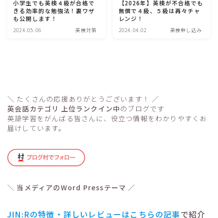
小学生でも英検４級が合格で
【2026年】英検が不合格でも
きる効率的な勉強法！裏ワザ
無償で４級、５級は再々チャ
も公開します！
レンジ！
英語教材
2024.05.06
英検対策
2024.04.02
英検申し込み
読み聞かせ
自宅英語教材
小学生英語教材
子ども英会話講師
＼ たくさんの応援ありがとうございます！ ／
英会話カテゴリ 上位ランクイン中
のブログです
子ども英会話の悩み
英語学習をがんばる皆さんに、役立つ情報をわかりやすくお
届けしています。
インターナショナルスクール
メディア運営
プロフィール
＼
当メディアのWord Pressテーマ
／
人気記事ランキング
JIN:Rの特徴・詳しいレビューはこちらの記事
で紹介