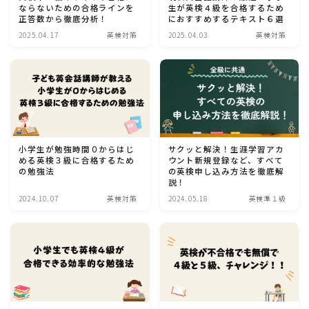
ならないための合格ラインを
生が英検４級を合格するため
おうち英語
正答数から徹底分析！
におすすめするテキスト６選
ロードマップ
2025.04.17
英検対策
2025.04.03
英検対策
乳幼児（ 0〜3歳 ）
幼児（ 4〜6歳 ）
小学生（ 7〜12歳 ）
英検
小学生が勉強時間０からはじ
サクッと解決！生涯学習アカ
英検対策
める英検３級に合格するため
ウント新規登録など、すべて
の勉強法
の英検申し込み方法を徹底解
英検準１級
説！
英検２級
2024.10.07
英検対策
2024.05.18
英検準１級
英検準２級
英検３級
英検４級
英検５級
英検申し込み