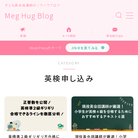
子ども英会話講師のノウハウブログ
Meg Hug Blog
MENU
Top
英検
おうち英語
英会話の悩み
Home
運営者情報
Word Pressのテーマ
JIN:Rを見てみる
お問い合わせ
教育・メディア関係の企業様へ
CATEGORY
企業様お問い合わせ
プライバシーポリシー
英検申し込み
カテゴリー
オンライン英会話
オンライン家庭教師
英検凖２級ギリギリ不合格に
現役英会話講師が厳選！小学