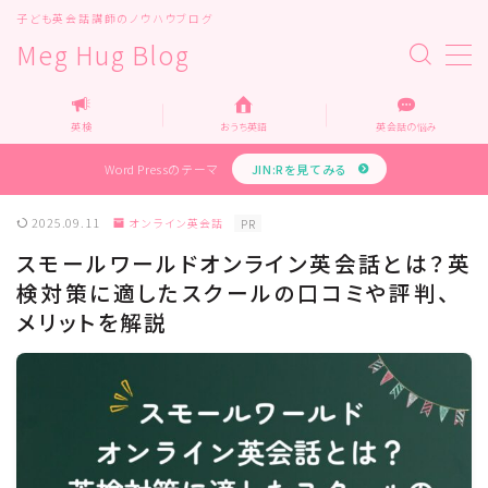
子ども英会話講師のノウハウブログ
Meg Hug Blog
MENU
Top
英検
おうち英語
英会話の悩み
Home
運営者情報
Word Pressのテーマ
JIN:Rを見てみる
お問い合わせ
教育・メディア関係の企業様へ
2025.09.11
オンライン英会話
PR
企業様お問い合わせ
スモールワールドオンライン英会話とは？英
プライバシーポリシー
検対策に適したスクールの口コミや評判、
メリットを解説
カテゴリー
オンライン英会話
オンライン家庭教師