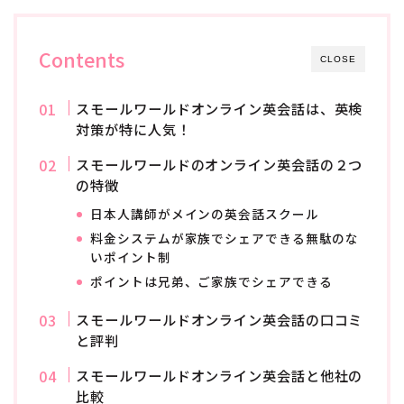
ています。
このサイトを運営しながら、大手英会話スクールの記事
Contents
も執筆しています。
CLOSE
仕事の依頼は、お問い合わせフォームより、よろしくお
スモールワールドオンライン英会話は、英検
願いします。
対策が特に人気！
プロフィールを読む
スモールワールドのオンライン英会話の２つ
X
Contact
の特徴
日本人講師がメインの英会話スクール
料金システムが家族でシェアできる無駄のな
記事に関するご要望があれば、お気軽にお知らせください。
いポイント制
ポイントは兄弟、ご家族でシェアできる
お問い合わせはコチラから
スモールワールドオンライン英会話の口コミ
と評判
スモールワールドオンライン英会話と他社の
比較