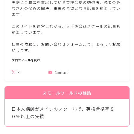
実際に合格者を輩出している英検合格の勉強法、読者のみ
検索はこちらから
なさんの悩みの解決、未来の希望となる記事を執筆してい
ます。
検索
このサイトを運営しながら、大手英会話スクールの記事も
執筆しています。
プロフィール
仕事の依頼は、お問い合わせフォームより、よろしくお願
いします。
プロフィールを読む
めぐみ先生
X
Contact
メディア運営者 / 子ども英会話講師
スモールワールドの結論
今年1９年目の現役子ども英会話講師。全国760教室
中、生徒獲得数全国１位、最大生徒在籍者数130名。
日本人講師がメインのスクールで、英検合格率８
子ども英会話講師インストラクター資格取得
０％以上の実績
実際に合格者を輩出している英検合格の勉強法、読者の
みなさんの悩みの解決、未来の希望となる記事を執筆し