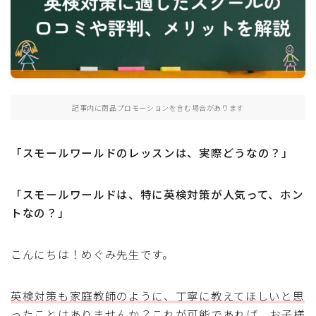
おうち英語
ロードマップ
乳幼児（ 0〜3歳 ）
幼児（ 4〜6歳 ）
小学生（ 7〜12歳 ）
記事内に商品プロモーションを含む場合があります
英検
「スモールワールドのレッスンは、実際どうなの？」
英検対策
英検準１級
「スモールワールドは、特に英検対策が人気って、ホン
英検２級
トなの？」
英検準２級
英検３級
こんにちは！めぐみ先生です。
英検４級
英検５級
英検対策も家庭教師のように、丁寧に教えてほしいと思
ったことはありませんか？これが可能であれば、お子様
英検申し込み