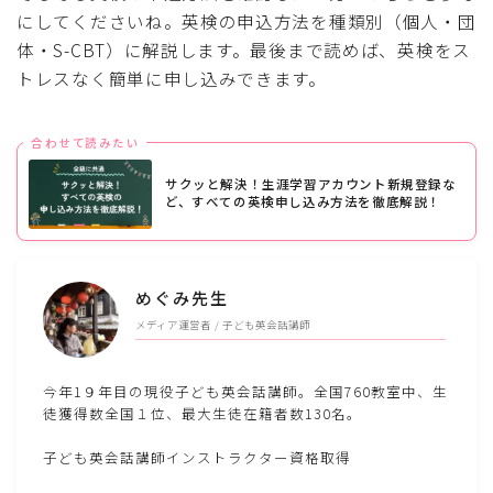
にしてくださいね。英検の申込方法を種類別（個人・団
体・S-CBT）に解説します。最後まで読めば、英検をス
【塾なしでOK！】英検５級！小学生が
自宅学習だけで合格する勉強法
トレスなく簡単に申し込みできます。
合わせて読みたい
現役英会話講師が分析！ワールドトーク
の口コミと評判【実体験】
サクッと解決！生涯学習アカウント新規登録な
ど、すべての英検申し込み方法を徹底解説！
【おうち英語】子ども英会話講師がおす
すめする効果的な英語教材とは
めぐみ先生
メディア運営者 / 子ども英会話講師
英会話講師が解説する中学生で急に成績
今年1９年目の現役子ども英会話講師。全国760教室中、生
が上がる勉強法のコツとは
徒獲得数全国１位、最大生徒在籍者数130名。
子ども英会話講師インストラクター資格取得