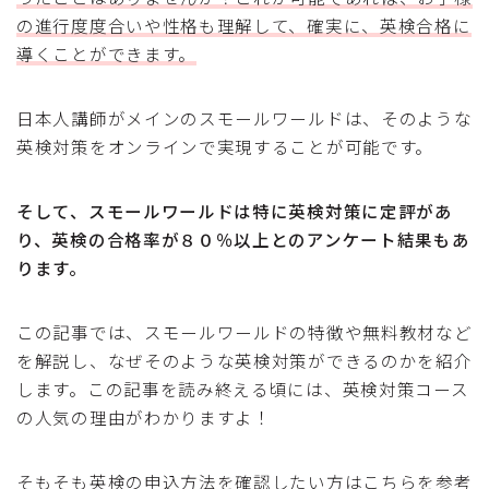
の進行度度合いや性格も理解して、確実に、英検合格に
英語教材
導くことができます。
読み聞かせ
日本人講師がメインのスモールワールドは、そのような
自宅英語教材
英検対策をオンラインで実現することが可能です。
小学生英語教材
子ども英会話講師
そして、スモールワールドは特に英検対策に定評があ
り、英検の合格率が８０％以上とのアンケート結果もあ
子ども英会話の悩み
ります。
インターナショナルスクール
この記事では、スモールワールドの特徴や無料教材など
メディア運営
を解説し、なぜそのような英検対策ができるのかを紹介
します。この記事を読み終える頃には、英検対策コース
プロフィール
の人気の理由がわかりますよ！
人気記事ランキング
そもそも英検の申込方法を確認したい方はこちらを参考